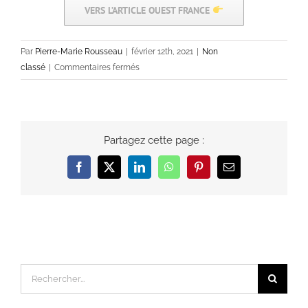
VERS L’ARTICLE OUEST FRANCE
Par
Pierre-Marie Rousseau
|
février 12th, 2021
|
Non
sur
classé
|
Commentaires fermés
Direction
juin
2022
!!
Partagez cette page :
🗓
Facebook
X
LinkedIn
WhatsApp
Pinterest
Email
Rechercher: