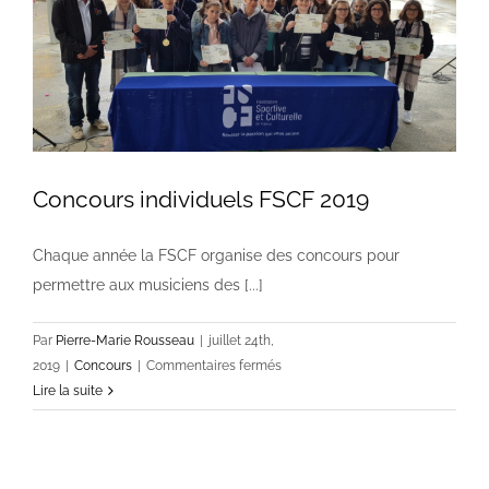
Concours individuels FSCF 2019
Chaque année la FSCF organise des concours pour
permettre aux musiciens des [...]
Par
Pierre-Marie Rousseau
|
juillet 24th,
sur
2019
|
Concours
|
Commentaires fermés
Concours
Lire la suite
individuels
FSCF
2019