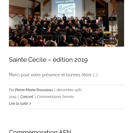
Sainte Cécile – édition 2019
Merci pour votre présence et bonnes fêtes [...]
Par
Pierre-Marie Rousseau
|
décembre 15th,
sur
2019
|
Concert
|
Commentaires fermés
Sainte
Lire la suite
Cécile
–
édition
Commémoration AFN
2019