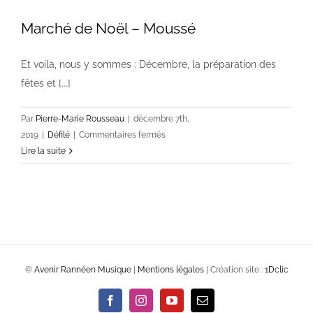
Marché de Noël – Moussé
Et voila, nous y sommes : Décembre, la préparation des
fêtes et [...]
Par
Pierre-Marie Rousseau
|
décembre 7th,
sur
2019
|
Défilé
|
Commentaires fermés
Marché
Lire la suite
de
Noël
–
Moussé
©
Avenir Rannéen Musique
|
Mentions légales
| Création site :
1Dclic
Facebook
Instagram
YouTube
Email