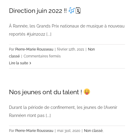
Direction juin 2022 !!
🗓
À Rannée, les Grands Prix nationaux de musique à nouveau
reportés #juin2022 [...]
Par
Pierre-Marie Rousseau
|
février 12th, 2021
|
Non
sur
classé
|
Commentaires fermés
Direction
Lire la suite
juin
2022
!!
Nos jeunes ont du talent !
🗓
Durant la période de confinement, les jeunes de l’Avenir
Rannéen n’ont pas [...]
Par
Pierre-Marie Rousseau
|
mai 31st, 2020
|
Non classé
,