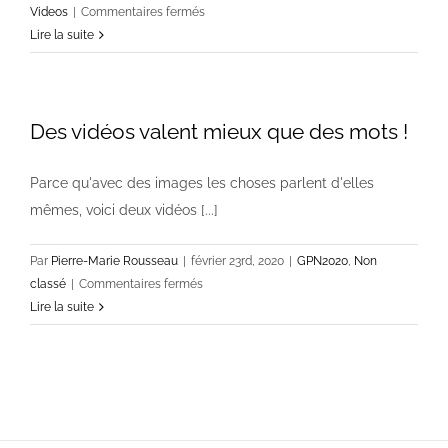
sur
Videos
|
Commentaires fermés
Nos
Lire la suite
jeunes
ont
du
Des vidéos valent mieux que des mots !
talent
!
Parce qu'avec des images les choses parlent d'elles
mêmes, voici deux vidéos [...]
Par
Pierre-Marie Rousseau
|
février 23rd, 2020
|
GPN2020
,
Non
sur
classé
|
Commentaires fermés
Des
Lire la suite
vidéos
valent
mieux
que
des
mots