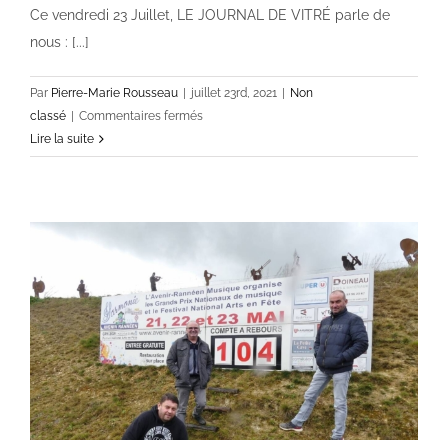
Ce vendredi 23 Juillet, LE JOURNAL DE VITRÉ parle de
nous : [...]
Par
Pierre-Marie Rousseau
|
juillet 23rd, 2021
|
Non
sur
classé
|
Commentaires fermés
Lu
Lire la suite
dans
la
presse
🗞