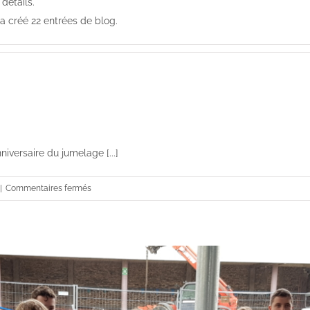
détails.
a créé 22 entrées de blog.
niversaire du jumelage [...]
sur
|
Commentaires fermés
Jumelage
La
Guerche-
Ksiaz