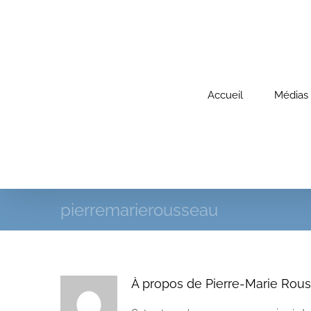
Passer
au
contenu
Accueil
Médias
pierremarierousseau
À propos de
Pierre-Marie Rou