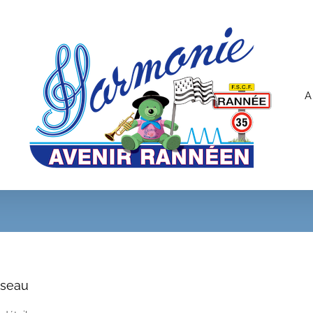
A
sseau