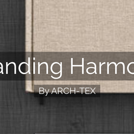
anding Harm
By ARCH-TEX