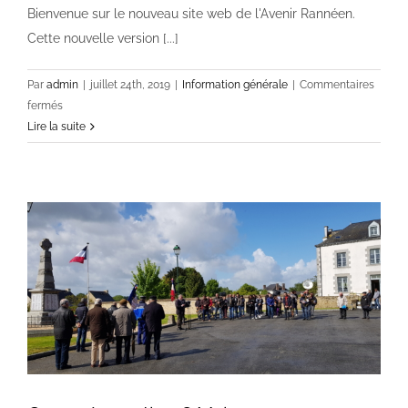
Bienvenue sur le nouveau site web de l'Avenir Rannéen.
Cette nouvelle version [...]
Par
admin
|
juillet 24th, 2019
|
Information générale
|
Commentaires
sur
fermés
Voici
Lire la suite
le
nouveau
site
web !