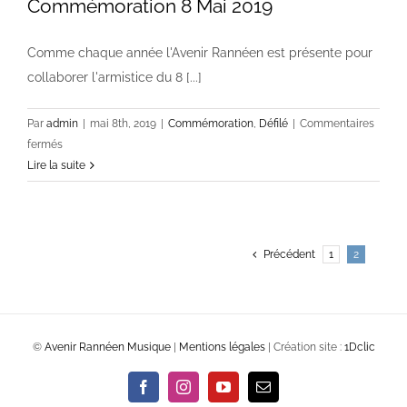
Commémoration 8 Mai 2019
Comme chaque année l'Avenir Rannéen est présente pour
collaborer l'armistice du 8 [...]
Par
admin
|
mai 8th, 2019
|
Commémoration
,
Défilé
|
Commentaires
sur
fermés
Commémoration
Lire la suite
8
Mai
2019
Précédent
1
2
©
Avenir Rannéen Musique
|
Mentions légales
| Création site :
1Dclic
Facebook
Instagram
YouTube
Email